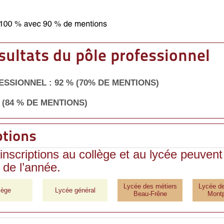
sultats du pôle professionnel
SSIONNEL : 92 % (70% DE MENTIONS)
% (84 % DE MENTIONS)
ptions
inscriptions au collège et au lycée peuvent 
 de l’année.
Lycée des métiers
Lycée de
lège
Lycée général
Beau-Frêne
Montp