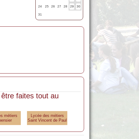
24
25
26
27
28
29
30
31
être faites tout au
s métiers
Lycée des métiers
ensier
Saint Vincent de Paul