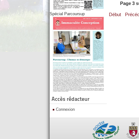
Page 3 s
Spécial Parcoursup
Début
Précéd
Accès rédacteur
Connexion