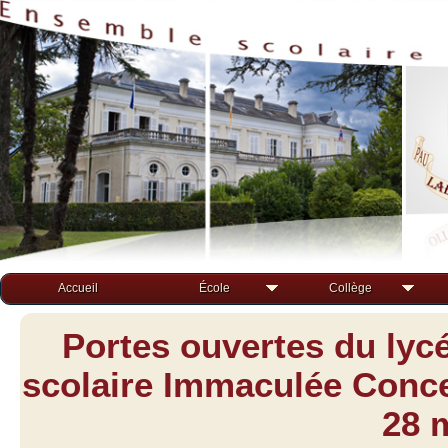
Accueil
École
Collège
Portes ouvertes du lyc
scolaire Immaculée Concep
28 