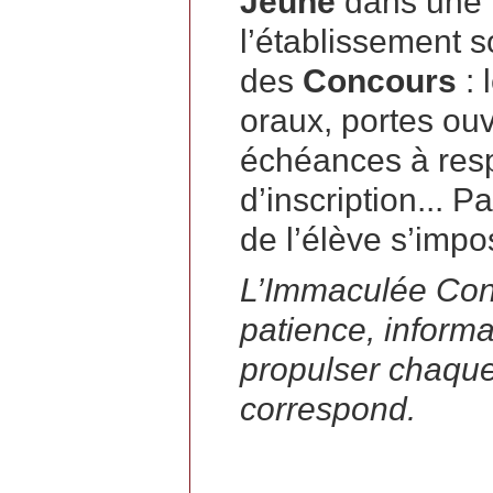
Jeune
dans une 
l’établissement s
des
Concours
: 
oraux, portes ouv
échéances à re
d’inscription... P
de l’élève s’impo
L’Immaculée Con
patience, informa
propulser chaque e
correspond.