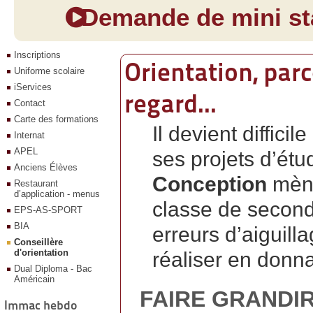
Demande de mini sta
Inscriptions
Orientation, par
Uniforme scolaire
iServices
regard...
Contact
Carte des formations
Il devient difficil
Internat
APEL
ses projets d’ét
Anciens Élèves
Conception
mène
Restaurant
d’application - menus
classe de seconde
EPS-AS-SPORT
BIA
erreurs d’aiguill
Conseillère
d'orientation
réaliser en donn
Dual Diploma - Bac
Américain
FAIRE GRANDI
Immac hebdo