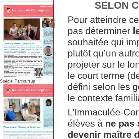
SELON C
Pour atteindre cet
pas déterminer
l
souhaitée qui i
plutôt qu’un autr
projeter sur le lo
le court terme (de
Spécial Parcoursup
défini selon les g
le contexte famil
L’Immaculée-Co
élèves à
ne pas s
devenir maître d