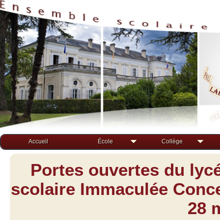
Accueil
École
Collège
Portes ouvertes du lyc
scolaire Immaculée Concep
28 