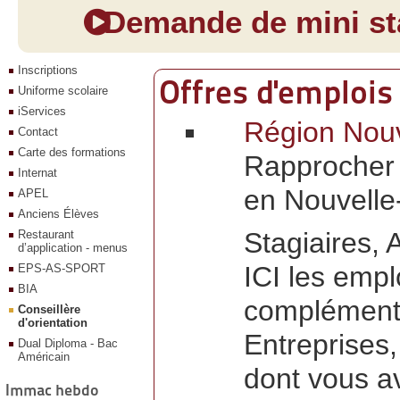
Demande de mini sta
Inscriptions
Offres d'emplois
Uniforme scolaire
iServices
Région Nouve
Contact
Carte des formations
Rapprocher 
Internat
en Nouvelle
APEL
Anciens Élèves
Stagiaires, 
Restaurant
d’application - menus
ICI les empl
EPS-AS-SPORT
BIA
complémenta
Conseillère
d'orientation
Entreprises
Dual Diploma - Bac
Américain
dont vous a
Immac hebdo