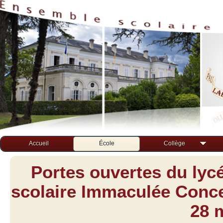
Accueil
École
Collège
Portes ouvertes du lyc
scolaire Immaculée Concep
28 