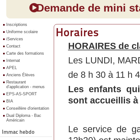
Demande de mini sta
Inscriptions
Horaires
Uniforme scolaire
iServices
HORAIRES de cl
Contact
Carte des formations
Les LUNDI, MAR
Internat
APEL
de 8 h 30 à 11 h 4
Anciens Élèves
Restaurant
Les enfants qui
d’application - menus
EPS-AS-SPORT
sont accueillis à
BIA
Conseillère d'orientation
Dual Diploma - Bac
Américain
Le service de ga
Immac hebdo