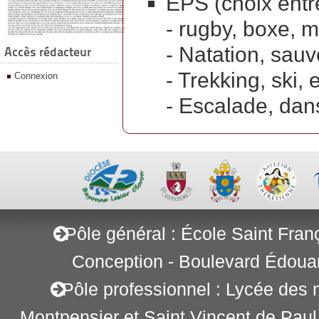
EPS (choix entr
- rugby, boxe, 
- Natation, sau
Accès rédacteur
- Trekking, ski,
Connexion
- Escalade, dan
Pôle général : École Saint Fran
Conception - Boulevard Édoua
Pôle professionnel : Lycée des 
Montpensier et Saint Vincent de Pau