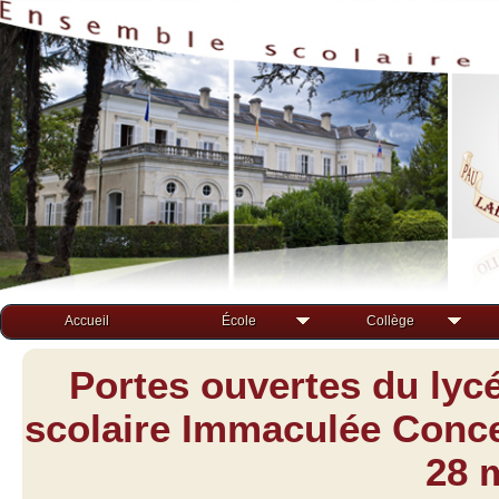
Accueil
École
Collège
Portes ouvertes du lyc
scolaire Immaculée Concep
28 