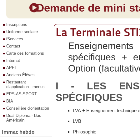
Demande de mini sta
Inscriptions
La Terminale ST
Uniforme scolaire
iServices
Enseignement
Contact
Carte des formations
spécifiques +
e
Internat
Option (facultativ
APEL
Anciens Élèves
Restaurant
I - LES ENS
d’application - menus
EPS-AS-SPORT
SPÉCIFIQUES
BIA
Conseillère d'orientation
LVA + Enseignement technique 
Dual Diploma - Bac
Américain
LVB
Immac hebdo
Philosophie