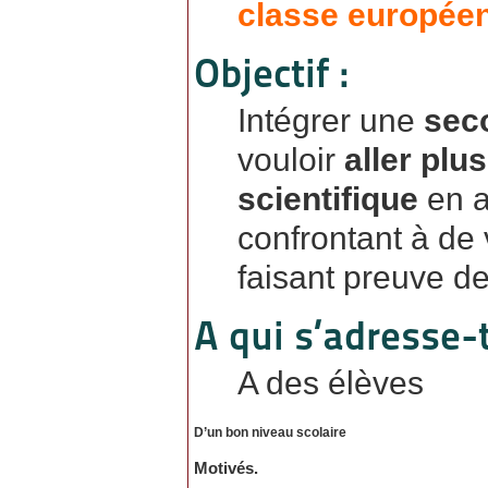
classe europée
Objectif :
Intégrer une
sec
vouloir
aller plu
scientifique
en a
confrontant à de 
faisant preuve de 
A qui s’adresse-t
A des élèves
D’un bon niveau scolaire
Motivés.