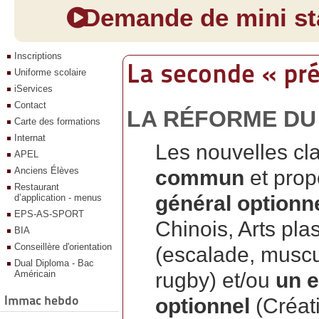
Demande de mini sta
Inscriptions
La seconde « pré
Uniforme scolaire
iServices
Contact
LA RÉFORME DU 
Carte des formations
Internat
Les nouvelles cl
APEL
Anciens Élèves
commun
et prop
Restaurant
général optionn
d’application - menus
EPS-AS-SPORT
Chinois, Arts pl
BIA
Conseillère d'orientation
(escalade, muscul
Dual Diploma - Bac
Américain
rugby) et/ou
un 
Immac hebdo
optionnel
(Créati