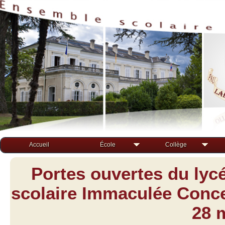
Accueil
École
Collège
Portes ouvertes du lyc
scolaire Immaculée Concep
28 