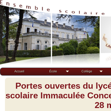
Accueil
École
Collège
Portes ouvertes du lyc
scolaire Immaculée Concep
28 