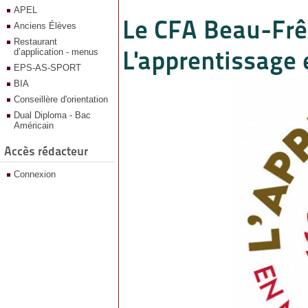
APEL
Le CFA Beau-Frên
Anciens Élèves
Restaurant
L'apprentissage 
d’application - menus
EPS-AS-SPORT
BIA
Conseillère d'orientation
Dual Diploma - Bac
Américain
Accès rédacteur
Connexion