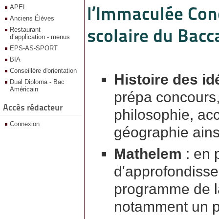
l’Immaculée Conc
APEL
Anciens Élèves
scolaire du Bacca
Restaurant
d’application - menus
EPS-AS-SPORT
BIA
Conseillère d'orientation
Histoire des id
Dual Diploma - Bac
Américain
prépa concours,
Accès rédacteur
philosophie, acc
Connexion
géographie ains
Mathelem
: en 
d'approfondisse
programme de l
notamment un p