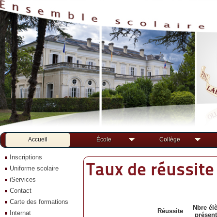
Accueil
École
Collège
Inscriptions
Taux de réussite
Uniforme scolaire
iServices
Contact
Carte des formations
Nbre él
Réussite
Internat
présen