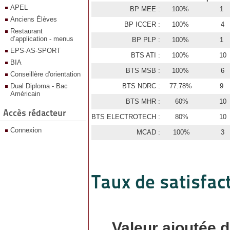
APEL
BP MEE :
100%
1
Anciens Élèves
BP ICCER :
100%
4
Restaurant
d’application - menus
BP PLP :
100%
1
EPS-AS-SPORT
BTS ATI :
100%
10
BIA
BTS MSB :
100%
6
Conseillère d'orientation
Dual Diploma - Bac
BTS NDRC :
77.78%
9
Américain
BTS MHR :
60%
10
Accès rédacteur
BTS ELECTROTECH :
80%
10
Connexion
MCAD :
100%
3
Taux de satisfact
Valeur ajoutée d