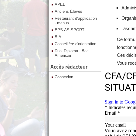
APEL
Adminis
Anciens Élèves
Organis
Restaurant d’application
- menus
Discri
EPS-AS-SPORT
BIA
Ce formul
Conseillère d'orientation
fonctionne
Dual Diploma - Bac
Ces déclar
Américain
Vous rece
Accès rédacteur
Connexion