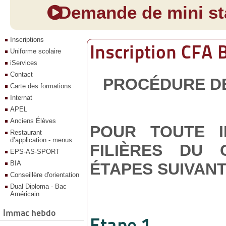
Demande de mini sta
Inscriptions
Inscription CFA
Uniforme scolaire
iServices
Contact
PROCÉDURE DE
Carte des formations
Internat
APEL
Anciens Élèves
POUR TOUTE I
Restaurant
d’application - menus
FILIÈRES DU 
EPS-AS-SPORT
BIA
ÉTAPES SUIVANT
Conseillère d'orientation
Dual Diploma - Bac
Américain
Immac hebdo
Etape 1