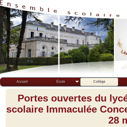
Accueil
École
Collège
Portes ouvertes du lyc
scolaire Immaculée Concep
28 