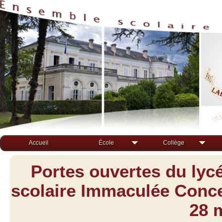
Accueil
École
Collège
Portes ouvertes du lyc
scolaire Immaculée Concep
28 