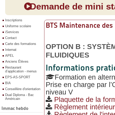
Demande de mini sta
Inscriptions
BTS Maintenance des
Uniforme scolaire
iServices
Contact
Carte des formations
OPTION B : SYSTÈ
Internat
FLUIDIQUES
APEL
Anciens Élèves
Informations prat
Restaurant
d’application - menus
Formation en alter
EPS-AS-SPORT
Prise en charge par l’
BIA
Conseillère d'orientation
niveau V
Dual Diploma - Bac
Plaquette de la for
Américain
Règlement intérieur
Immac hebdo
Règlement de l'inte